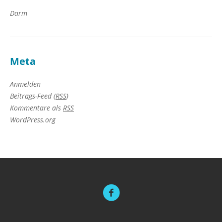
Darm
Meta
Anmelden
Beitrags-Feed (
RSS
)
Kommentare als
RSS
WordPress.org